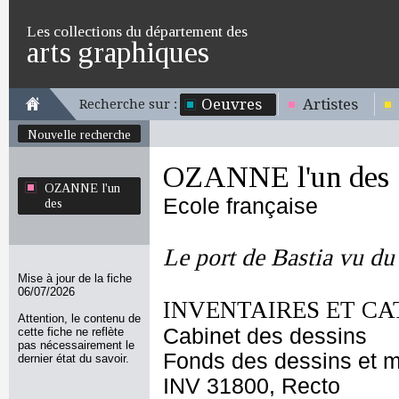
Les collections du département des
arts graphiques
Oeuvres
Artistes
Recherche sur :
Nouvelle recherche
OZANNE l'un des
OZANNE l'un
Ecole française
des
Le port de Bastia vu du 
Mise à jour de la fiche
06/07/2026
INVENTAIRES ET CA
Attention, le contenu de
Cabinet des dessins
cette fiche ne reflète
pas nécessairement le
Fonds des dessins et m
dernier état du savoir.
INV 31800, Recto