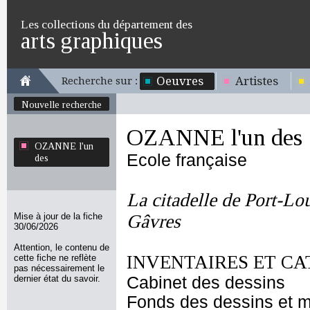
Les collections du département des
arts graphiques
Oeuvres
Artistes
Recherche sur :
Nouvelle recherche
OZANNE l'un des
OZANNE l'un
Ecole française
des
La citadelle de Port-Lou
Mise à jour de la fiche
Gâvres
30/06/2026
Attention, le contenu de
INVENTAIRES ET CA
cette fiche ne reflète
pas nécessairement le
dernier état du savoir.
Cabinet des dessins
Fonds des dessins et m