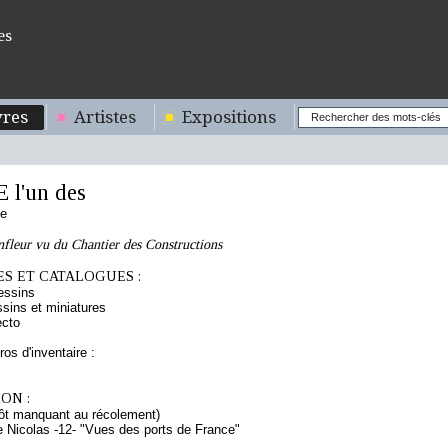
es
res
Artistes
Expositions
l'un des
se
fleur vu du Chantier des Constructions
S ET CATALOGUES :
essins
sins et miniatures
ecto
os d'inventaire :
ON :
ôt manquant au récolement)
Nicolas -12- "Vues des ports de France"