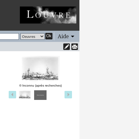
Aide
Ok
© Inconnu (après recherches)