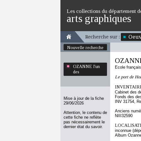
Les collections du département d
arts graphiques
Oeuv
Recherche sur :
Nouvelle recherche
OZANNE 
OZANNE l'un
Ecole françai
des
Le port de Hon
INVENTAIRE
Cabinet des d
Fonds des des
Mise à jour de la fiche
INV 31754, R
29/06/2026
Anciens numér
Attention, le contenu de
NIII32590
cette fiche ne reflète
pas nécessairement le
LOCALISATI
dernier état du savoir.
inconnue (dép
Album Ozanne 