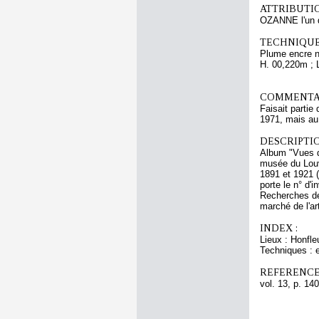
ATTRIBUTI
OZANNE l'un 
TECHNIQUE
Plume encre no
H. 00,220m ; 
COMMENTAI
Faisait partie
1971, mais a
DESCRIPTIO
Album "Vues d
musée du Louvr
1891 et 1921 (
porte le n° d'
Recherches de
marché de l'ar
INDEX :
Lieux : Honfle
Techniques : e
REFERENCE
vol. 13, p. 140