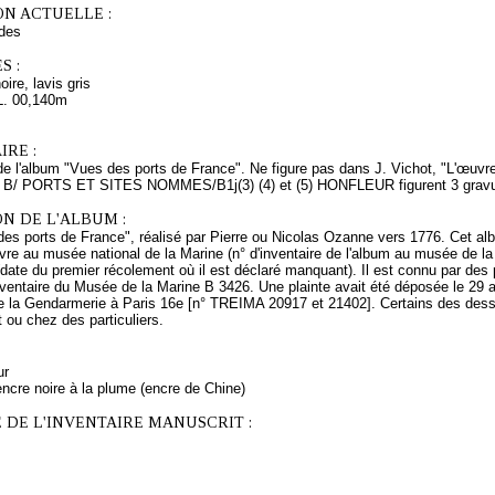
ON ACTUELLE :
des
S :
ire, lavis gris
L. 00,140m
RE :
 de l'album "Vues des ports de France". Ne figure pas dans J. Vichot, "L'œuvre
u B/ PORTS ET SITES NOMMES/B1j(3) (4) et (5) HONFLEUR figurent 3 grav
N DE L'ALBUM :
es ports de France", réalisé par Pierre ou Nicolas Ozanne vers 1776. Cet al
e au musée national de la Marine (n° d'inventaire de l'album au musée de la 
date du premier récolement où il est déclaré manquant). Il est connu par des
inventaire du Musée de la Marine B 3426. Une plainte avait été déposée le 29 
 la Gendarmerie à Paris 16e [n° TREIMA 20917 et 21402]. Certains des dess
t ou chez des particuliers.
ur
ncre noire à la plume (encre de Chine)
 DE L'INVENTAIRE MANUSCRIT :