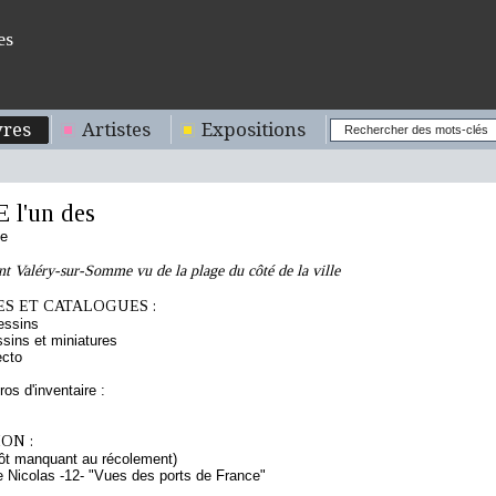
es
res
Artistes
Expositions
l'un des
se
nt Valéry-sur-Somme vu de la plage du côté de la ville
S ET CATALOGUES :
essins
sins et miniatures
ecto
os d'inventaire :
ON :
ôt manquant au récolement)
Nicolas -12- "Vues des ports de France"