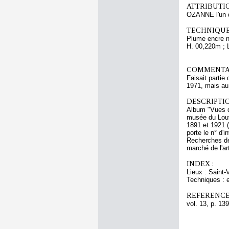
ATTRIBUTI
OZANNE l'un 
TECHNIQUE
Plume encre no
H. 00,220m ; 
COMMENTAI
Faisait partie
1971, mais a
DESCRIPTIO
Album "Vues d
musée du Louvr
1891 et 1921 (
porte le n° d'
Recherches de
marché de l'ar
INDEX :
Lieux : Saint
Techniques : e
REFERENCE
vol. 13, p. 139