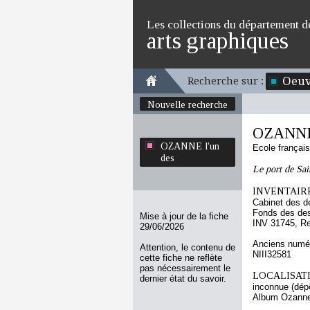
Les collections du département d
arts graphiques
Oeuv
Recherche sur :
Nouvelle recherche
OZANNE 
OZANNE l'un
Ecole françai
des
Le port de Sai
INVENTAIRE
Cabinet des d
Fonds des des
Mise à jour de la fiche
INV 31745, R
29/06/2026
Anciens numér
Attention, le contenu de
NIII32581
cette fiche ne reflète
pas nécessairement le
LOCALISATI
dernier état du savoir.
inconnue (dép
Album Ozanne 