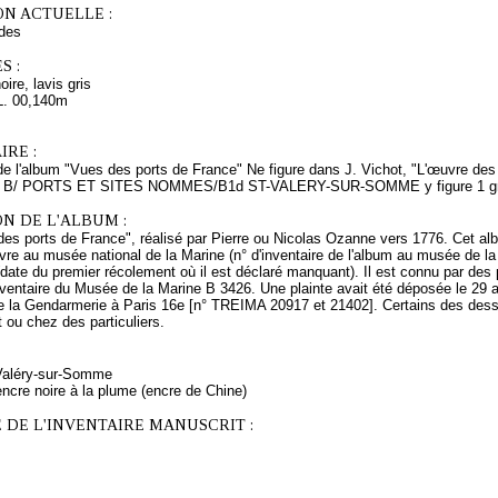
ON ACTUELLE :
des
S :
ire, lavis gris
L. 00,140m
RE :
 de l'album "Vues des ports de France" Ne figure dans J. Vichot, "L'œuvre des 
u B/ PORTS ET SITES NOMMES/B1d ST-VALERY-SUR-SOMME y figure 1 gra
N DE L'ALBUM :
es ports de France", réalisé par Pierre ou Nicolas Ozanne vers 1776. Cet al
e au musée national de la Marine (n° d'inventaire de l'album au musée de la 
date du premier récolement où il est déclaré manquant). Il est connu par des
inventaire du Musée de la Marine B 3426. Une plainte avait été déposée le 29 
 la Gendarmerie à Paris 16e [n° TREIMA 20917 et 21402]. Certains des dess
t ou chez des particuliers.
-Valéry-sur-Somme
ncre noire à la plume (encre de Chine)
 DE L'INVENTAIRE MANUSCRIT :