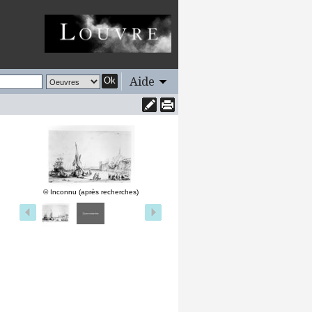
Aide
Ok
© Inconnu (après recherches)