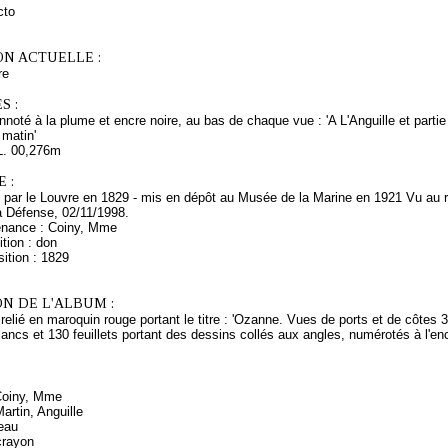
cto
ON ACTUELLE :
re
S :
Annoté à la plume et encre noire, au bas de chaque vue : 'A L'Anguille et parti
 matin'
L. 00,276m
 :
s par le Louvre en 1829 - mis en dépôt au Musée de la Marine en 1921 Vu au 
a Défense, 02/11/1998.
enance : Coiny, Mme
tion : don
ition : 1829
N DE L'ALBUM :
relié en maroquin rouge portant le titre : 'Ozanne. Vues de ports et de côtes
blancs et 130 feuillets portant des dessins collés aux angles, numérotés à l'enc
 Coiny, Mme
artin, Anguille
seau
crayon