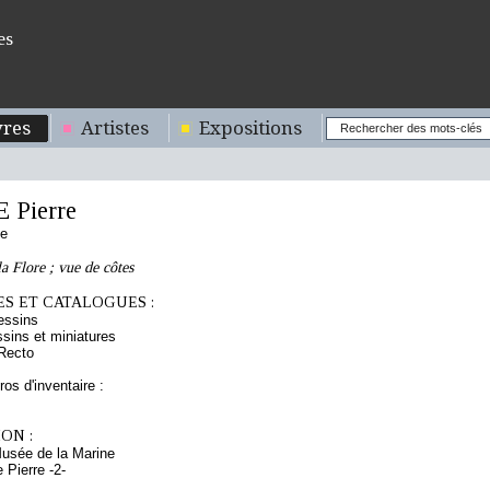
es
res
Artistes
Expositions
Pierre
se
 Flore ; vue de côtes
S ET CATALOGUES :
essins
sins et miniatures
Recto
os d'inventaire :
ON :
Musée de la Marine
Pierre -2-