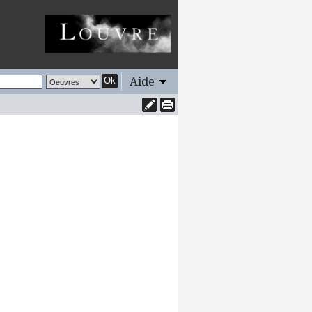
Aide
Ok