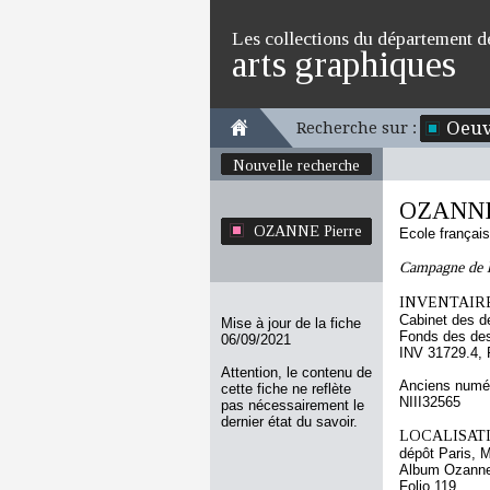
Les collections du département d
arts graphiques
Oeuv
Recherche sur :
Nouvelle recherche
OZANNE 
OZANNE Pierre
Ecole françai
Campagne de la
INVENTAIRE
Cabinet des d
Mise à jour de la fiche
Fonds des des
06/09/2021
INV 31729.4, 
Attention, le contenu de
Anciens numér
cette fiche ne reflète
NIII32565
pas nécessairement le
dernier état du savoir.
LOCALISATI
dépôt Paris, 
Album Ozanne 
Folio 119