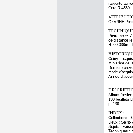
rapporté au re
Cote R.4560
ATTRIBUTI
OZANNE Pier
TECHNIQUE
Pierre noire. 
de distance le
H. 00,036m ; 
HISTORIQUE
Coiny - acqui
Ministère de l
Dernière prov
Mode d'acquisi
Année d'acquis
DESCRIPTIO
Album factice 
130 feuillets 
p. 130.
INDEX :
Collections :
Lieux : Saint-M
Sujets : vais
Techniques : 