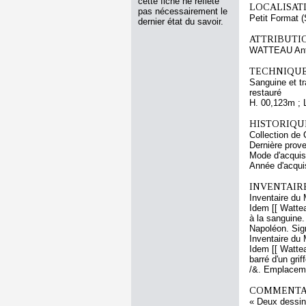
cette fiche ne reflète
LOCALISATI
pas nécessairement le
Petit Format (
dernier état du savoir.
ATTRIBUTI
WATTEAU Ant
TECHNIQUE
Sanguine et tr
restauré
H. 00,123m ; 
HISTORIQUE
Collection de 
Dernière prove
Mode d'acquisi
Année d'acquis
INVENTAIR
Inventaire du 
Idem [[ Wattea
à la sanguine
Napoléon. Sign
Inventaire du 
Idem [[ Wattea
barré d'un gri
/&. Emplaceme
COMMENTAI
« Deux dessins