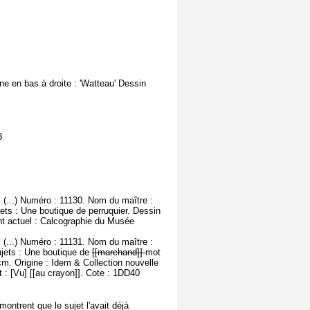
ne en bas à droite : 'Watteau' Dessin
3
 (...) Numéro : 11130. Nom du maître :
jets : Une boutique de perruquier. Dessin
nt actuel : Calcographie du Musée
 (...) Numéro : 11131. Nom du maître :
ujets : Une boutique de
[[marchand]]
mot
cm. Origine : Idem & Collection nouvelle
: [Vu] [[au crayon]]. Cote : 1DD40
ntrent que le sujet l'avait déjà