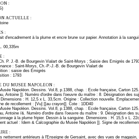
ON :
S)
ON ACTUELLE :
oine
S :
ait d'encadrement à la plume et encre brune sur papier. Annotation à la sangui
L. 00,335m
 :
Ch. P. J.-B. de Bourgevin Vialart de Saint-Morys ; Saisie des Emigrés de 179
nance : Saint-Morys, Ch.-P.-J.-B. de Bourgevin Vialart de
tion : saisie des Emigrés
ition : 1793
E DU MUSEE NAPOLEON :
Musée Napoléon. Dessins. Vol.8, p.1388, chap. : Ecole française, Carton 125.
u, Antoine ]]. Numéro d'ordre dans l'oeuvre du maître : 8. Désignation des su
. Dimensions : H. 12,5 x L. 33,5cm. Origine : Collection nouvelle. Emplaceme
e de recollement : [Vu] [[au crayon]]. Cote : 1DD40
Musée Napoléon. Dessins. Vol.8, p.1388, chap. : Ecole française, Carton 125.
u, Antoine /&. Numéro d'ordre dans l'oeuvre du maître : 9. Désignation des s
ffonnage à la plume
fripier. Dessin à la sanguine. Dimensions : H. 15,5 x L. 22
nt actuel : Idem & Calcographie du Musée Napoléon ]]. Signe de recollement 
RE :
 nettement antérieurs à l'Enseigne de Gersaint, avec des vues de magasin, mo