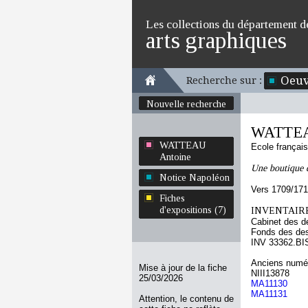
Les collections du département d
arts graphiques
Oeuv
Recherche sur :
Nouvelle recherche
WATTEA
WATTEAU
Ecole françai
Antoine
Une boutique 
Notice Napoléon
Vers 1709/17
Fiches
d'expositions (7)
INVENTAIRE
Cabinet des d
Fonds des des
INV 33362.BI
Anciens numér
Mise à jour de la fiche
NIII13878
25/03/2026
MA11130
MA11131
Attention, le contenu de