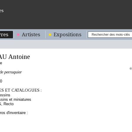
es
res
Artistes
Expositions
U Antoine
se
©
de perruquier
10
S ET CATALOGUES :
essins
sins et miniatures
S, Recto
os d'inventaire :