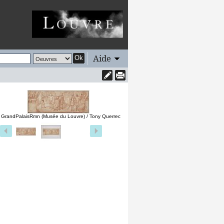
Aide
Ok
 GrandPalaisRmn (Musée du Louvre) / Tony Querrec