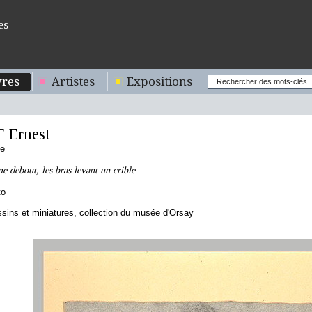
es
res
Artistes
Expositions
 Ernest
se
 debout, les bras levant un crible
to
sins et miniatures, collection du musée d'Orsay