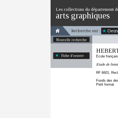
Les collections du département d
arts graphiques
Oeuv
Recherche sur :
Nouvelle recherche
HEBERT
Fiche d'oeuvre
Ecole françai
Etude de femme
RF 6601, Rec
Fonds des des
Petit format