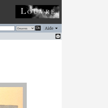
Aide
Ok