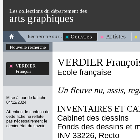
Les collections du département des
arts graphiques
Oeuvres
Artistes
Recherche sur :
Nouvelle recherche
VERDIER Françoi
VERDIER
Ecole française
François
Un fleuve nu, assis, reg
Mise à jour de la fiche
04/12/2024
INVENTAIRES ET CA
Attention, le contenu de
Cabinet des dessins
cette fiche ne reflète
pas nécessairement le
Fonds des dessins et m
dernier état du savoir.
INV 33226, Recto