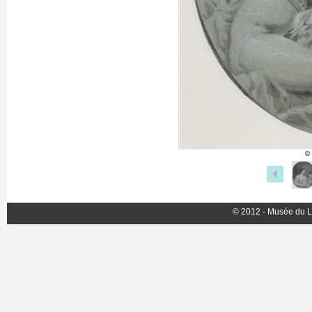
©
© 2012 - Musée du L