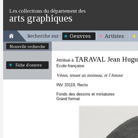
Les collections du département des
arts graphiques
Oeuvres
Artistes
Recherche sur :
Nouvelle recherche
TARAVAL Jean Hugu
Attribué à
Fiche d'oeuvre
Ecole française
Vénus, tenant un moineau, et l'Amour
INV 33119, Recto
Fonds des dessins et miniatures
Grand format