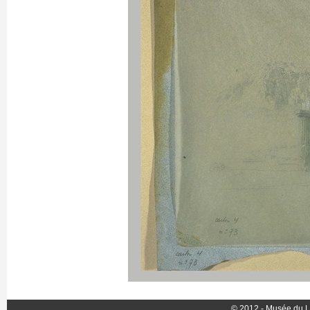
© 2012 - Musée du L