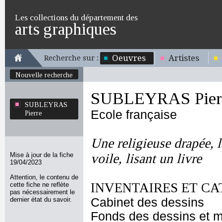
Les collections du département des
arts graphiques
Oeuvres
Artistes
Recherche sur :
Nouvelle recherche
SUBLEYRAS Pier
SUBLEYRAS
Ecole française
Pierre
Une religieuse drapée, l
Mise à jour de la fiche
voile, lisant un livre
19/04/2023
Attention, le contenu de
INVENTAIRES ET CA
cette fiche ne reflète
pas nécessairement le
dernier état du savoir.
Cabinet des dessins
Fonds des dessins et m