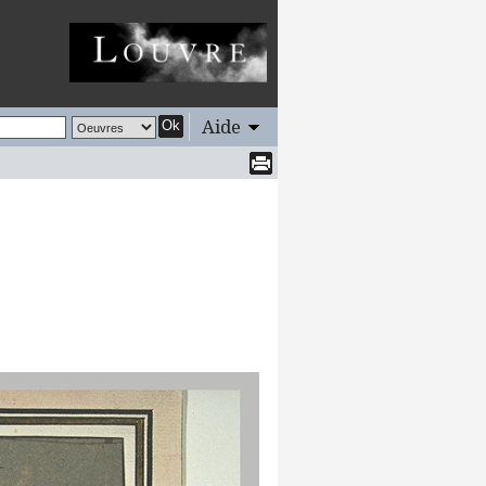
Aide
Ok