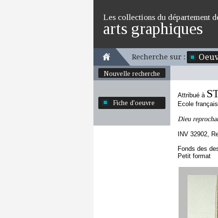
Les collections du département d
arts graphiques
Oeuv
Recherche sur :
Nouvelle recherche
S
Attribué à
Fiche d'oeuvre
Ecole françai
Dieu reprochan
INV 32902, R
Fonds des des
Petit format