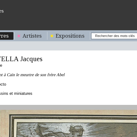
es
res
Artistes
Expositions
TELLA Jacques
se
t à Caïn le meurtre de son frère Abel
ecto
sins et miniatures