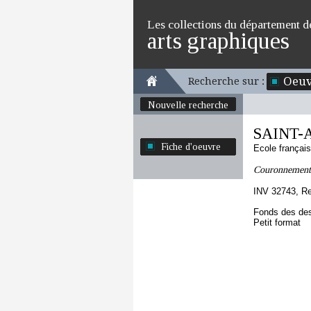
Les collections du département d
arts graphiques
Oeuv
Recherche sur :
Nouvelle recherche
SAINT-A
Fiche d'oeuvre
Ecole françai
Couronnement 
INV 32743, R
Fonds des des
Petit format