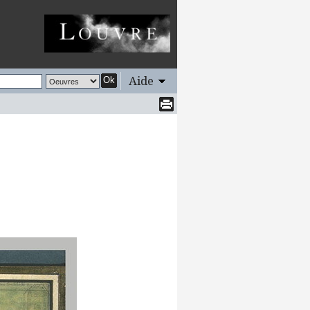
Aide
Ok