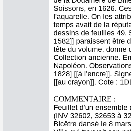
de la Douairière de Bil
Soissons, en 1626. Ces 
l'aquarelle. On les attr
temps avait de la réput
dessins de feuilles 49, 
1582]] paraissent être 
tête du volume, donne d
Collection ancienne. E
Napoléon. Observations 
1828] [[à l'encre]]. Sign
[[au crayon]]. Cote : 1
COMMENTAIRE :
Feuillet d'un ensemble
(INV 32602, 32653 à 32
Bicêtre dansé le 8 mars