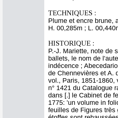
TECHNIQUES :
Plume et encre brune, aq
H. 00,285m ; L. 00,440
HISTORIQUE :
P.-J. Mariette, note de s
ballets, le nom de l'aut
indécence ; Abecedario d
de Chennevières et A. d
vol., Paris, 1851-1860, 
n° 1421 du Catalogue ra
dans [.] le Cabinet de f
1775: 'un volume in fol
feuilles de Figures très
étoffes sont rehaussées 