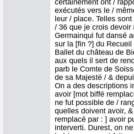
certainement ont / rappo
exécutés vers le / mêm
leur / place. Telles son
/ 36 que je crois devoir
Germainqui fut dansé a
sur la [fin ?] du Recue
Ballet du château de B
aux quels il sert de ren
parb le Comte de Sois
de sa Majesté / & depui
On a des descriptions i
avoir [mot biffé remplac
ne fut possible de / ran
quelles doivent avoir, 
remplacé par : ] avoir p
interverti. Durest, on ne