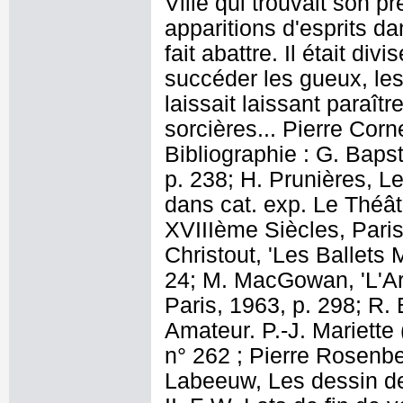
Ville qui trouvait son p
apparitions d'esprits da
fait abattre. Il était div
succéder les gueux, les 
laissait laissant paraîtr
sorcières... Pierre Corne
Bibliographie : G. Bapst
p. 238; H. Prunières, Le
dans cat. exp. Le Théât
XVIIIème Siècles, Paris
Christout, 'Les Ballets 
24; M. MacGowan, 'L'Ar
Paris, 1963, p. 298; R.
Amateur. P.-J. Mariette
n° 262 ; Pierre Rosenbe
Labeeuw, Les dessin de 