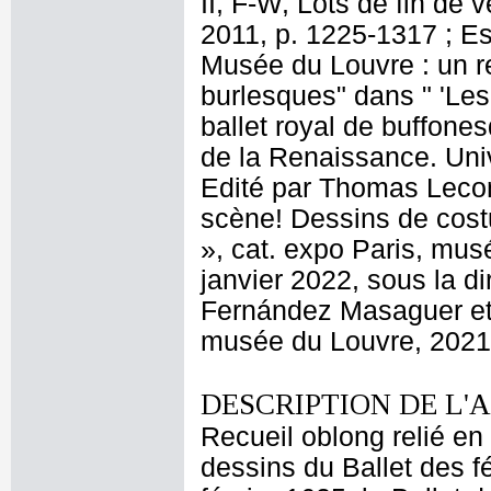
II, F-W, Lots de fin de
2011, p. 1225-1317 ; E
Musée du Louvre : un r
burlesques" dans " 'Les
ballet royal de buffone
de la Renaissance. Uni
Edité par Thomas Lecon
scène! Dessins de cost
», cat. expo Paris, mu
janvier 2022, sous la di
Fernández Masaguer et 
musée du Louvre, 2021,
DESCRIPTION DE L'
Recueil oblong relié en
dessins du Ballet des f