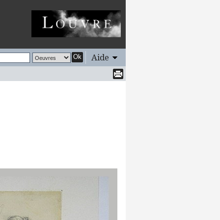
Aide
Ok