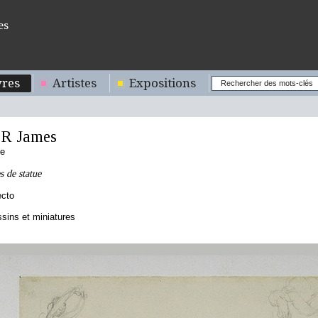
es
res
Artistes
Expositions
R James
se
s de statue
ecto
sins et miniatures