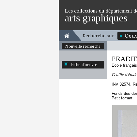
Les collections du département d
arts graphiques
Oeuv
Recherche sur :
Nouvelle recherche
PRADIE
Fiche d'oeuvre
Ecole françai
Feuille d'étude
INV 32574, R
Fonds des des
Petit format