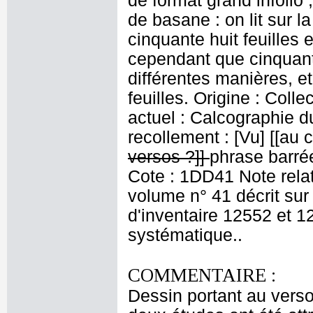
de format grand infolio ;
de basane : on lit sur l
cinquante huit feuilles 
cependant que cinquante
différentes manières, e
feuilles. Origine : Coll
actuel : Calcographie 
recollement : [Vu] [[au c
versos ?]]
phrase barré
Cote : 1DD41 Note relati
volume n° 41 décrit su
d'inventaire 12552 et 1
systématique..
COMMENTAIRE :
Dessin portant au vers