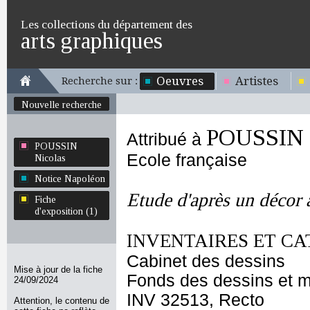
Les collections du département des
arts graphiques
Oeuvres
Artistes
Recherche sur :
Nouvelle recherche
POUSSIN 
Attribué à
POUSSIN
Ecole française
Nicolas
Notice Napoléon
Etude d'après un décor 
Fiche
d'exposition (1)
INVENTAIRES ET CA
Cabinet des dessins
Mise à jour de la fiche
Fonds des dessins et m
24/09/2024
INV 32513, Recto
Attention, le contenu de