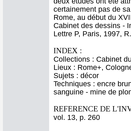
deux études ont été att
certainement pas de sa
Rome, au début du XVII
Cabinet des dessins - I
Lettre P, Paris, 1997, R
INDEX :
Collections : Cabinet d
Lieux : Rome+, Cologn
Sujets : décor
Techniques : encre brune
sanguine - mine de pl
REFERENCE DE L'IN
vol. 13, p. 260