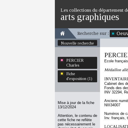
Les collections du département d
arts graphiques
Oeuv
Recherche sur :
Nouvelle recherche
PERCIER
PERCIER
Ecole françai
Charles
Médaillon allé
Fiche
d'exposition (1)
INVENTAIRE
Cabinet des d
Fonds des des
INV 32294, R
Anciens numér
Mise à jour de la fiche
NIII34007
13/12/2024
Numéros de ca
Attention, le contenu de
Inv. français, 
cette fiche ne reflète
pas nécessairement le
LOCALISATI