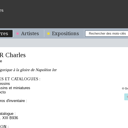
es
res
Artistes
Expositions
 Charles
se
gorique à la gloire de Napoléon Ier
S ET CATALOGUES :
essins
sins et miniatures
© Gr
ecto
os d'inventaire :
talogue :
t. XIII B936
ON :