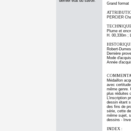
dernier état du savoir.
Grand format
ATTRIBUTI
PERCIER Cha
TECHNIQUE
Plume et encre
H. 00,330m ; 
HISTORIQUE
Robert-Dumesni
Dernière prov
Mode d'acquisi
Année d'acquis
COMMENTAI
Médaillon acqu
avec certitude
même genre. U
plus réduites 
L'inscription 
dessin étant s
des fins de pr
série, cette d
même sujet, so
dessins - Inve
INDEX :