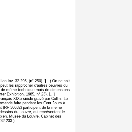
n Inv. 32 295, (n° 250). '[...) On ne sait
n peut les rapprocher d'autres oeuvres du
ire de même technique mais de dimensions
r Exhibition, 1985, n° 23), [...]
rançais XIXe siècle gravé par Collin'. Le
ommande faite pendant les Cent Jours à
ant (RF 30632) participent de la même
 dessins du Louvre, qui représentent le
ambien, Musée du Louvre, Cabinet des
232-233.)