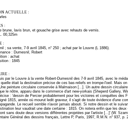
ON ACTUELLE :
rles
S :
 brune, lavis brun, et gouache grise avec rehauts de vernis.
L. 00,325m
 :
l ; sa vente, 7-9 avril 1845, n° 250 ; achat par le Louvre (L 1886).
enance : Dumesnil, Robert
tion : achat
ition : 1845
RE :
is par le Louvre à la vente Robert-Dumesnil des 7-9 avril 1845, avec le médaillo
 quelle était la destination précise de ces bas-reliefs en trompe-l'oeil. Mais o
ne peinture circulaire conservée à Malmaison [...]. Un autre dessin circula
que le nôtre, apparu dans le commerce d'art new-yorkais (Sheperd Gallery, Winte
précise : 'dessin de Percier probablement pour les victoires et conquêtes des F
igné 1815, année où mourut ledit graveur, il s'agit de toute évidence d'une c
opagande. Le recueil semble n'avoir jamais abouti. Si notre dessin et le suiv
estination leur vaudrait une date certaine : 1815. On notera enfin que les deux
nt sans doute deux versions différentes projetées par l'artiste [...]' (W. Sz
ntaire Général des dessins français, Lettre P, Paris, 1997, R.M.N. n° 937, p. 