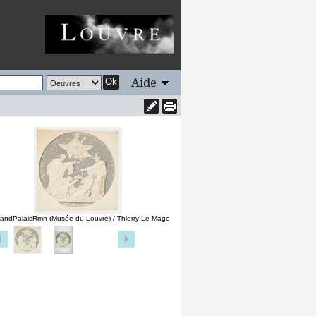
Aide
Ok
andPalaisRmn (Musée du Louvre) / Thierry Le Mage