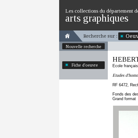
Les collections du département d
arts graphiques
Oeuv
Recherche sur :
Nouvelle recherche
HEBERT
Fiche d'oeuvre
Ecole françai
Etudes d'homme
RF 6472, Rec
Fonds des des
Grand format