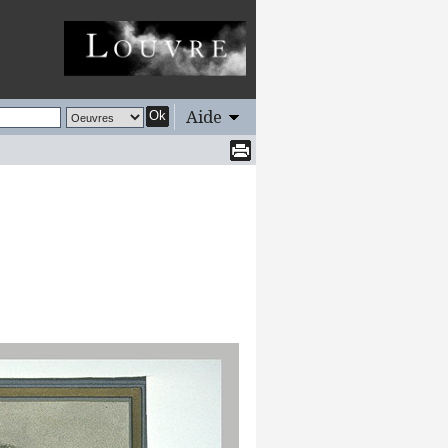
Aide
Ok