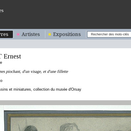
es
res
Artistes
Expositions
 Ernest
se
s piochant, d'un visage, et d'une fillette
to
sins et miniatures, collection du musée d'Orsay