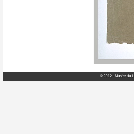
© 2012 - Musée du L