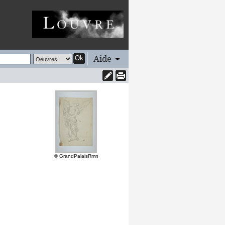
Aide
Ok
© GrandPalaisRmn