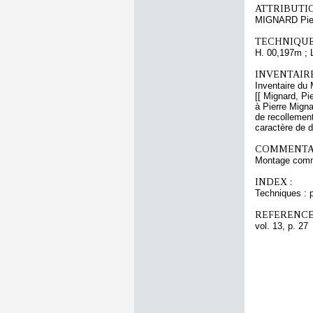
ATTRIBUTI
MIGNARD Pie
TECHNIQUE
H. 00,197m ; 
INVENTAIR
Inventaire du 
[[ Mignard, Pi
à Pierre Mign
de recollement
caractère de d
COMMENTAI
Montage comm
INDEX :
Techniques : p
REFERENCE
vol. 13, p. 27