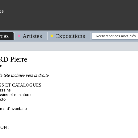
es
res
Artistes
Expositions
D Pierre
se
 tête inclinée vers la droite
S ET CATALOGUES :
essins
sins et miniatures
cto
os d'inventaire :
ON :