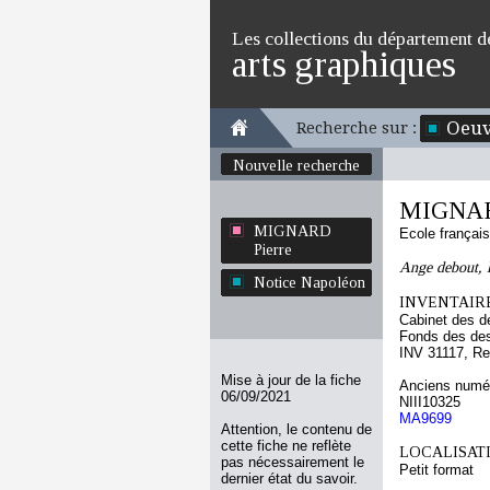
Les collections du département d
arts graphiques
Oeuv
Recherche sur :
Nouvelle recherche
MIGNAR
MIGNARD
Ecole françai
Pierre
Ange debout, la
Notice Napoléon
INVENTAIRE
Cabinet des d
Fonds des des
INV 31117, Re
Mise à jour de la fiche
Anciens numér
06/09/2021
NIII10325
MA9699
Attention, le contenu de
cette fiche ne reflète
LOCALISATI
pas nécessairement le
Petit format
dernier état du savoir.