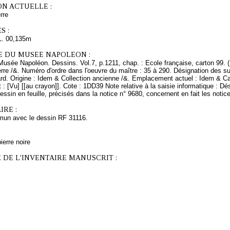
ON ACTUELLE :
rre
S :
L. 00,135m
E DU MUSEE NAPOLEON :
Musée Napoléon. Dessins. Vol.7, p.1211, chap. : Ecole française, carton 99. 
erre /&. Numéro d'ordre dans l'oeuvre du maître : 35 à 290. Désignation des s
ard. Origine : Idem & Collection ancienne /&. Emplacement actuel : Idem & C
 : [Vu] [[au crayon]]. Cote : 1DD39 Note relative à la saisie informatique : Dés
essin en feuille, précisés dans la notice n° 9680, concernent en fait les notic
RE :
un avec le dessin RF 31116.
ierre noire
 DE L'INVENTAIRE MANUSCRIT :