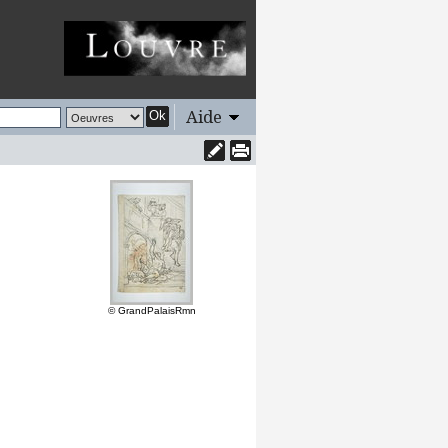
Aide
Ok
© GrandPalaisRmn