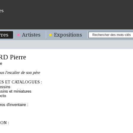
es
res
Artistes
Expositions
D Pierre
se
us l'escalier de son père
S ET CATALOGUES :
essins
sins et miniatures
ecto
os d'inventaire :
ON :