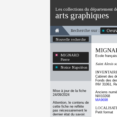
Les collections du département d
arts graphiques
Oeuv
Recherche sur :
Nouvelle recherche
MIGNAR
MIGNARD
Ecole françai
Pierre
Saint Alexis so
Notice Napoléon
INVENTAIRE
Cabinet des d
Fonds des des
INV 31061, R
Mise à jour de la fiche
Anciens numér
24/09/2024
NIII10268
MA9698
Attention, le contenu de
cette fiche ne reflète
LOCALISATI
pas nécessairement le
Petit format
dernier état du savoir.