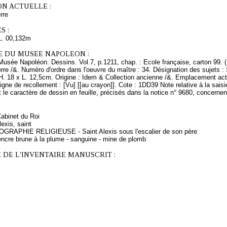
ON ACTUELLE :
rre
S :
L. 00,132m
E DU MUSEE NAPOLEON :
Musée Napoléon. Dessins. Vol.7, p.1211, chap. : Ecole française, carton 99. 
erre /&. Numéro d'ordre dans l'oeuvre du maître : 34. Désignation des sujets : 
H. 18 x L. 12,5cm. Origine : Idem & Collection ancienne /&. Emplacement ac
igne de recollement : [Vu] [[au crayon]]. Cote : 1DD39 Note relative à la saisi
t le caractère de dessin en feuille, précisés dans la notice n° 9680, concernen
Cabinet du Roi
exis, saint
OGRAPHIE RELIGIEUSE - Saint Alexis sous l'escalier de son père
encre brune à la plume - sanguine - mine de plomb
 DE L'INVENTAIRE MANUSCRIT :