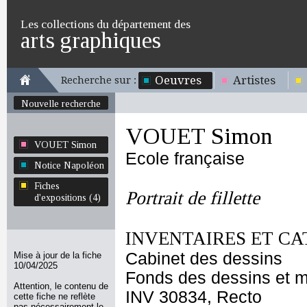
Les collections du département des
arts graphiques
Oeuvres
Artistes
Recherche sur :
Nouvelle recherche
VOUET Simon
VOUET Simon
Ecole française
Notice Napoléon
Fiches
Portrait de fillette
d'expositions (4)
INVENTAIRES ET CA
Cabinet des dessins
Mise à jour de la fiche
10/04/2025
Fonds des dessins et m
Attention, le contenu de
INV 30834, Recto
cette fiche ne reflète
pas nécessairement le