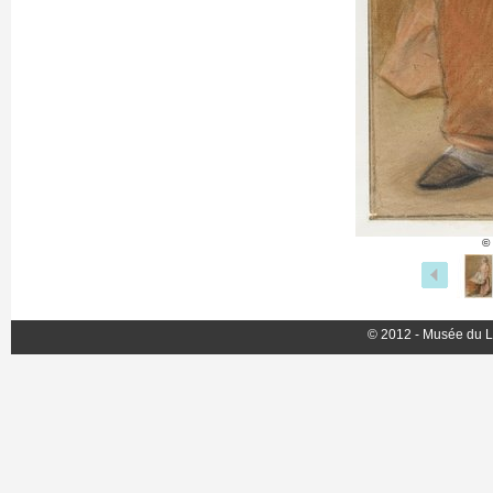
©
© 2012 - Musée du L