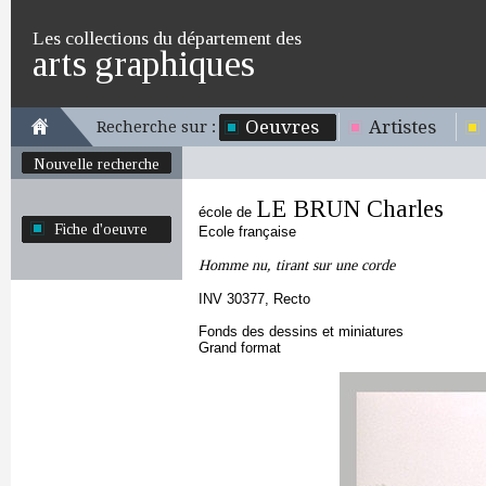
Les collections du département des
arts graphiques
Oeuvres
Artistes
Recherche sur :
Nouvelle recherche
LE BRUN Charles
école de
Fiche d'oeuvre
Ecole française
Homme nu, tirant sur une corde
INV 30377, Recto
Fonds des dessins et miniatures
Grand format