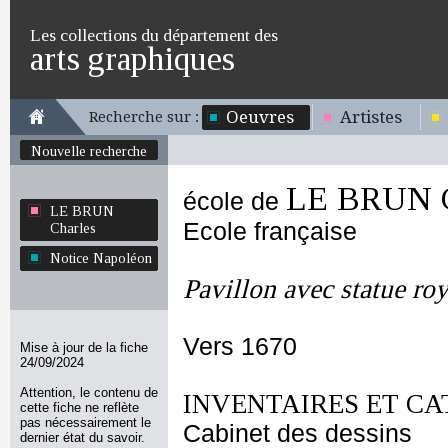
Les collections du département des
arts graphiques
Oeuvres
Artistes
Recherche sur :
Nouvelle recherche
LE BRUN C
école de
LE BRUN
Ecole française
Charles
Notice Napoléon
Pavillon avec statue roy
Vers 1670
Mise à jour de la fiche
24/09/2024
Attention, le contenu de
INVENTAIRES ET CA
cette fiche ne reflète
pas nécessairement le
Cabinet des dessins
dernier état du savoir.