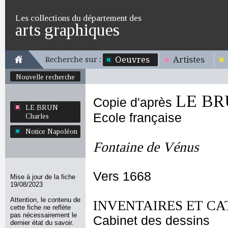
Les collections du département des
arts graphiques
Oeuvres
Artistes
Recherche sur :
Nouvelle recherche
LE BR
Copie d'après
LE BRUN
Ecole française
Charles
Notice Napoléon
Fontaine de Vénus
Vers 1668
Mise à jour de la fiche
19/08/2023
Attention, le contenu de
INVENTAIRES ET CA
cette fiche ne reflète
pas nécessairement le
Cabinet des dessins
dernier état du savoir.