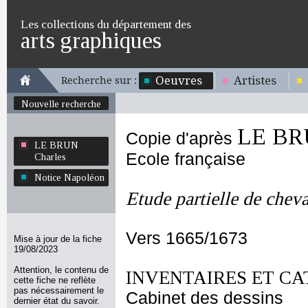
Les collections du département des
arts graphiques
Oeuvres
Artistes
Recherche sur :
Nouvelle recherche
LE BR
Copie d'après
LE BRUN
Ecole française
Charles
Notice Napoléon
Etude partielle de cheva
Vers 1665/1673
Mise à jour de la fiche
19/08/2023
Attention, le contenu de
INVENTAIRES ET CA
cette fiche ne reflète
pas nécessairement le
Cabinet des dessins
dernier état du savoir.