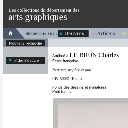
Les collections du département des
arts graphiques
Oeuvres
Artistes
Recherche sur :
Nouvelle recherche
LE BRUN Charles
Attribué à
Fiche d'oeuvre
Ecole française
Ecusson, trophée et putti
INV 30031, Recto
Fonds des dessins et miniatures
Petit format