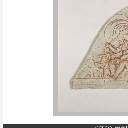
© 2012 - Musée du L