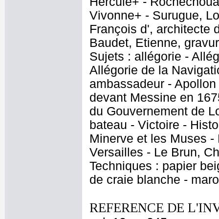
Hercule+ - Rochechouart
Vivonne+ - Surugue, Lo
François d', architecte 
Baudet, Etienne, gravu
Sujets : allégorie - Allé
Allégorie de la Navigati
ambassadeur - Apollon e
devant Messine en 1675 
du Gouvernement de Loui
bateau - Victoire - Hist
Minerve et les Muses -
Versailles - Le Brun, C
Techniques : papier beig
de craie blanche - marouf
REFERENCE DE L'IN