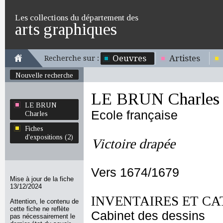
Les collections du département des
arts graphiques
Oeuvres
Artistes
Recherche sur :
Nouvelle recherche
LE BRUN Charles
LE BRUN
Ecole française
Charles
Fiches
d'expositions (2)
Victoire drapée
Vers 1674/1679
Mise à jour de la fiche
13/12/2024
INVENTAIRES ET CA
Attention, le contenu de
cette fiche ne reflète
Cabinet des dessins
pas nécessairement le