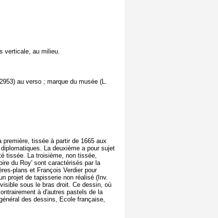
s verticale, au milieu.
. 2953) au verso ; marque du musée (L.
a première, tissée à partir de 1665 aux
 diplomatiques. La deuxième a pour sujet
é tissée. La troisième, non tissée,
toire du Roy' sont caractérisés par la
ières-plans et François Verdier pour
un projet de tapisserie non réalisé (Inv.
visible sous le bras droit. Ce dessin, où
contrairement à d'autres pastels de la
général des dessins, Ecole française,