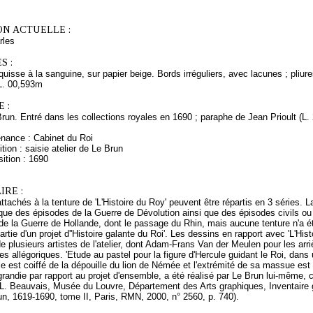
ON ACTUELLE :
rles
S :
quisse à la sanguine, sur papier beige. Bords irréguliers, avec lacunes ; pliure
L. 00,593m
 :
Brun. Entré dans les collections royales en 1690 ; paraphe de Jean Prioult (L
enance : Cabinet du Roi
tion : saisie atelier de Le Brun
ition : 1690
RE :
ttachés à la tenture de 'L'Histoire du Roy' peuvent être répartis en 3 séries. L
que des épisodes de la Guerre de Dévolution ainsi que des épisodes civils ou
e la Guerre de Hollande, dont le passage du Rhin, mais aucune tenture n'a ét
partie d'un projet d''Histoire galante du Roi'. Les dessins en rapport avec 'L'His
de plusieurs artistes de l'atelier, dont Adam-Frans Van der Meulen pour les arr
res allégoriques. 'Etude au pastel pour la figure d'Hercule guidant le Roi, dans 
e est coiffé de la dépouille du lion de Némée et l'extrémité de sa massue est 
agrandie par rapport au projet d'ensemble, a été réalisé par Le Brun lui-même, 
(L. Beauvais, Musée du Louvre, Département des Arts graphiques, Inventaire 
n, 1619-1690, tome II, Paris, RMN, 2000, n° 2560, p. 740).