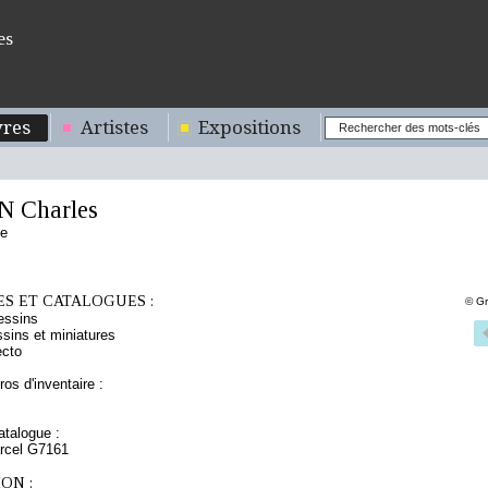
es
res
Artistes
Expositions
 Charles
se
S ET CATALOGUES :
© Gr
essins
sins et miniatures
ecto
os d'inventaire :
talogue :
arcel G7161
ON :