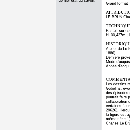
dernier état du savoir.
Grand format
ATTRIBUTI
LE BRUN Cha
TECHNIQUE
Pastel, sur es
H. 00,427m ; 
HISTORIQUE
Atelier de Le 
1886).
Dernière prov
Mode d'acquisi
Année d'acquis
COMMENTAI
Les dessins ra
Gobelins, évo
des épisodes d
pourrait faire 
collaboration 
certaines figu
29626). Hercul
la figure est 
même série.' 
Charles Le Bru