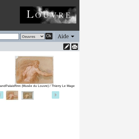
Aide
Ok
andPalaisRmn (Musée du Louvre) / Thierry Le Mage