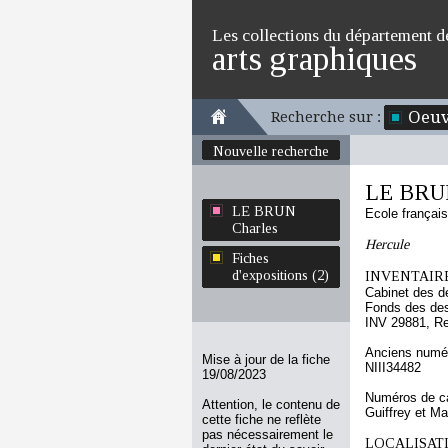
Les collections du département d
arts graphiques
Oeuv
Recherche sur :
Nouvelle recherche
LE BRUN
LE BRUN
Ecole françai
Charles
Hercule
Fiches
d'expositions (2)
INVENTAIRE
Cabinet des d
Fonds des des
INV 29881, R
Anciens numér
Mise à jour de la fiche
NIII34482
19/08/2023
Numéros de ca
Attention, le contenu de
Guiffrey et M
cette fiche ne reflète
pas nécessairement le
LOCALISATI