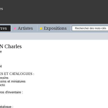
es
res
Artistes
Expositions
 Charles
se
74
S ET CATALOGUES :
essins
sins et miniatures
ecto
os d'inventaire :
talogue :