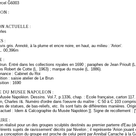
arcel G6003
ON :
ON ACTUELLE :
rles
S :
avis gris. Annoté, à la plume et encre noire, en haut, au milieu : 'Arion'.
L. 00,396m
 :
Brun. Entré dans les collections royales en 1690 ; paraphes de Jean Prioult (
es Robert de Cotte (L. 1963) ; marque du musée (L. 1886).
enance : Cabinet du Roi
tion : saisie atelier de Le Brun
ition : 1690
E DU MUSEE NAPOLEON :
Musée Napoléon. Dessins. Vol.7, p.1336, chap. : Ecole française, carton 117.
n, Charles /&. Numéro d'ordre dans l'oeuvre du maître : C 50 à C 103 compris
es de statues, de bas-reliefs, etc. Ils sont faits de différentes manières. Orig
ctuel : Idem & Calcographie du Musée Napoléon ]]. Signe de recollement : [V
RE :
non réalisé pour un des groupes sculptés destinés au premier parterre d'Eau (de V
férents sujets de ravissement' décrits par Nivelon ; il représente 'Arion jouant d
La conception du groupe est proche de celui peint par Annibal Carrache à la 