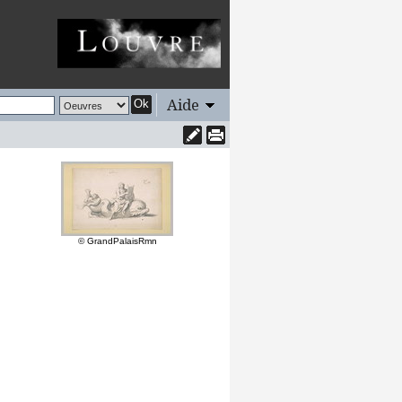
Aide
Ok
© GrandPalaisRmn