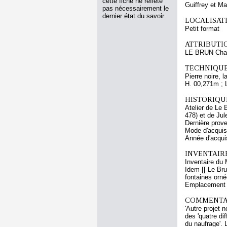
cette fiche ne reflète
Guiffrey et M
pas nécessairement le
dernier état du savoir.
LOCALISATI
Petit format
ATTRIBUTI
LE BRUN Cha
TECHNIQUE
Pierre noire, l
H. 00,271m ; 
HISTORIQUE
Atelier de Le 
478) et de Jul
Dernière prov
Mode d'acquisi
Année d'acquis
INVENTAIR
Inventaire du 
Idem [[ Le Bru
fontaines orné
Emplacement a
COMMENTAI
'Autre projet 
des 'quatre dif
du naufrage'. 