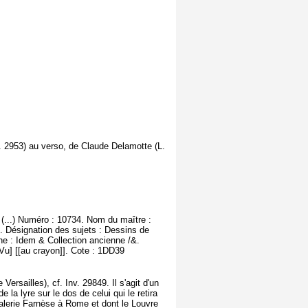
L. 2953) au verso, de Claude Delamotte (L.
 (...) Numéro : 10734. Nom du maître :
. Désignation des sujets : Dessins de
ine : Idem & Collection ancienne /&.
u] [[au crayon]]. Cote : 1DD39
ersailles), cf. Inv. 29849. Il s'agit d'un
e la lyre sur le dos de celui qui le retira
Galerie Farnèse à Rome et dont le Louvre