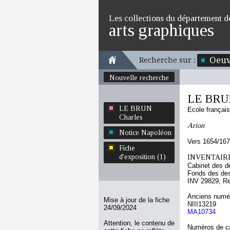
Les collections du département d
arts graphiques
Oeuv
Recherche sur :
Nouvelle recherche
LE BRUN
LE BRUN
Ecole françai
Charles
Arion
Notice Napoléon
Vers 1654/16
Fiche
d'exposition (1)
INVENTAIRE
Cabinet des d
Fonds des des
INV 29829, R
Anciens numér
Mise à jour de la fiche
NIII13219
24/09/2024
MA10734
Attention, le contenu de
Numéros de ca