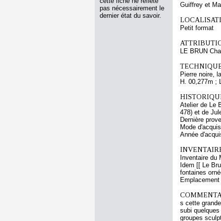
cette fiche ne reflète
Guiffrey et M
pas nécessairement le
dernier état du savoir.
LOCALISATI
Petit format
ATTRIBUTI
LE BRUN Cha
TECHNIQUE
Pierre noire, l
H. 00,277m ; 
HISTORIQUE
Atelier de Le 
478) et de Jul
Dernière prov
Mode d'acquisi
Année d'acquis
INVENTAIR
Inventaire du 
Idem [[ Le Bru
fontaines orné
Emplacement a
COMMENTAI
s cette grande
subi quelques
groupes sculpt