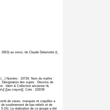
L. 2953) au verso, de Claude Delamotte (L.
 (...) Numéro : 10734. Nom du maître :
. Désignation des sujets : Dessins de
ine : Idem & Collection ancienne /&.
u] [[au crayon]]. Cote : 1DD39
 plomb de vases, masques et coquilles a
 de soutènement de bas-reliefs et de
 5-15). La réalisation de ce groupe a été