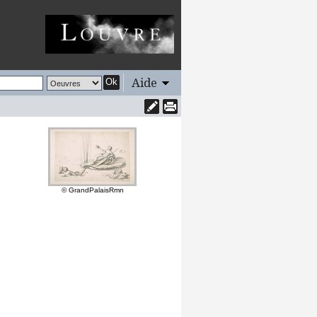
Aide
Ok
© GrandPalaisRmn