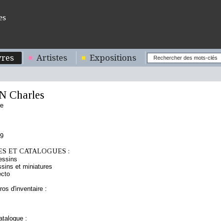
es
res
Artistes
Expositions
 Charles
se
79
S ET CATALOGUES :
essins
sins et miniatures
ecto
os d'inventaire :
talogue :