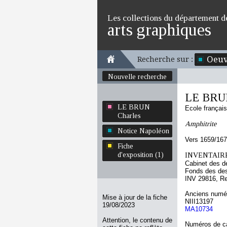
Les collections du département d
arts graphiques
Oeuv
Recherche sur :
Nouvelle recherche
LE BRUN
LE BRUN
Ecole françai
Charles
Amphitrite
Notice Napoléon
Vers 1659/16
Fiche
d'exposition (1)
INVENTAIRE
Cabinet des d
Fonds des des
INV 29816, R
Anciens numér
Mise à jour de la fiche
NIII13197
19/08/2023
MA10734
Attention, le contenu de
Numéros de ca