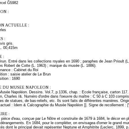
arcel G5982
ON :
ON ACTUELLE :
rles
S :
avis gris.
L. 00,415m
 :
Brun. Entré dans les collections royales en 1690 ; paraphes de Jean Prioult (
es Robert de Cotte (L. 1963) ; marque du musée (L. 1886).
enance : Cabinet du Roi
tion : saisie atelier de Le Brun
ition : 1690
E DU MUSEE NAPOLEON :
Musée Napoléon. Dessins. Vol.7, p.1336, chap. : Ecole française, carton 117.
n, Charles /&. Numéro d'ordre dans l'oeuvre du maître : C 50 à C 103 compris
es de statues, de bas-reliefs, etc. Ils sont faits de différentes manières. Orig
ctuel : Idem & Calcographie du Musée Napoléon ]]. Signe de recollement : [V
RE :
 pièce d'eau, conçue par Le Nôtre et construite de 1679 à 1684, le décor en
 dérangements. En 1684, pour le compléter, on envisagea d'orner le grand mur
és dont le principal devait repésenter Neptune et Amphitrite (Leclerc, 1899, p.