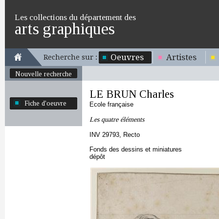
Les collections du département des
arts graphiques
Oeuvres
Artistes
Recherche sur :
Nouvelle recherche
LE BRUN Charles
Fiche d'oeuvre
Ecole française
Les quatre éléments
INV 29793, Recto
Fonds des dessins et miniatures
dépôt