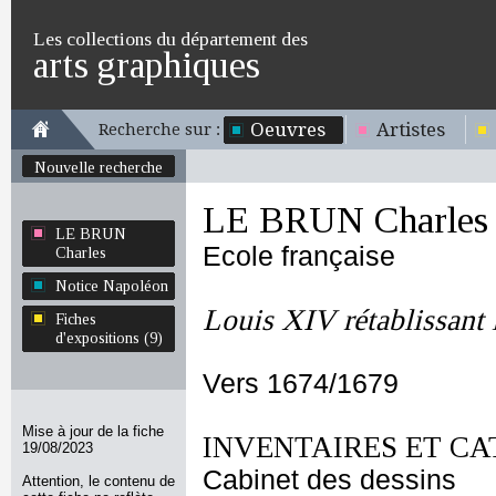
Les collections du département des
arts graphiques
Oeuvres
Artistes
Recherche sur :
Nouvelle recherche
LE BRUN Charles
LE BRUN
Ecole française
Charles
Notice Napoléon
Louis XIV rétablissant
Fiches
d'expositions (9)
Vers 1674/1679
Mise à jour de la fiche
INVENTAIRES ET CA
19/08/2023
Cabinet des dessins
Attention, le contenu de