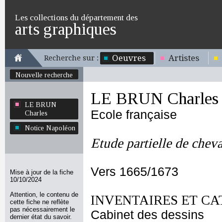
Les collections du département des
arts graphiques
Oeuvres
Artistes
Recherche sur :
Nouvelle recherche
LE BRUN Charles
LE BRUN
Ecole française
Charles
Notice Napoléon
Etude partielle de cheva
Vers 1665/1673
Mise à jour de la fiche
10/10/2024
Attention, le contenu de
INVENTAIRES ET CA
cette fiche ne reflète
pas nécessairement le
Cabinet des dessins
dernier état du savoir.