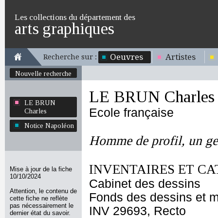
Les collections du département des
arts graphiques
Oeuvres
Artistes
Recherche sur :
Nouvelle recherche
LE BRUN Charles
LE BRUN
Ecole française
Charles
Notice Napoléon
Homme de profil, un ge
INVENTAIRES ET CA
Mise à jour de la fiche
10/10/2024
Cabinet des dessins
Attention, le contenu de
Fonds des dessins et m
cette fiche ne reflète
pas nécessairement le
INV 29693, Recto
dernier état du savoir.