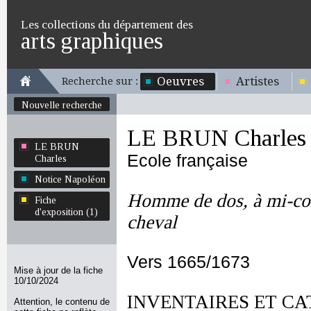
Les collections du département des
arts graphiques
Oeuvres
Artistes
Recherche sur :
Nouvelle recherche
LE BRUN Charles
LE BRUN
Ecole française
Charles
Notice Napoléon
Homme de dos, à mi-corp
Fiche
d'exposition (1)
cheval
Vers 1665/1673
Mise à jour de la fiche
10/10/2024
INVENTAIRES ET CA
Attention, le contenu de