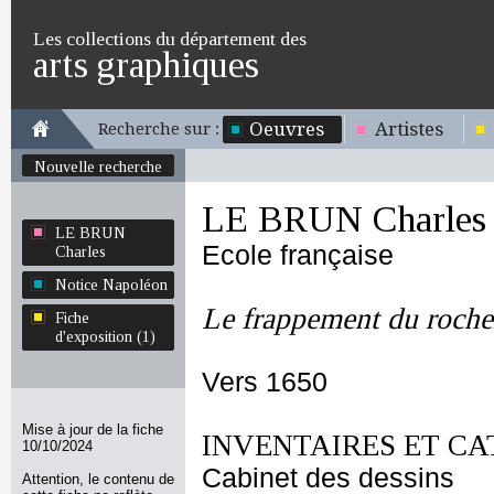
Les collections du département des
arts graphiques
Oeuvres
Artistes
Recherche sur :
Nouvelle recherche
LE BRUN Charles
LE BRUN
Ecole française
Charles
Notice Napoléon
Le frappement du roche
Fiche
d'exposition (1)
Vers 1650
Mise à jour de la fiche
INVENTAIRES ET CA
10/10/2024
Cabinet des dessins
Attention, le contenu de