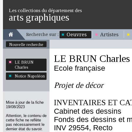
Les collections du département des
arts graphiques
Oeuvres
Artistes
Recherche sur :
Nouvelle recherche
LE BRUN Charles
LE BRUN
Ecole française
Charles
Notice Napoléon
Projet de décor
INVENTAIRES ET CA
Mise à jour de la fiche
19/08/2023
Cabinet des dessins
Attention, le contenu de
Fonds des dessins et m
cette fiche ne reflète
pas nécessairement le
INV 29554, Recto
dernier état du savoir.