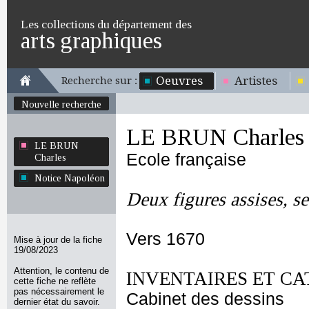
Les collections du département des
arts graphiques
Oeuvres
Artistes
Recherche sur :
Nouvelle recherche
LE BRUN Charles
LE BRUN
Ecole française
Charles
Notice Napoléon
Deux figures assises, se
Vers 1670
Mise à jour de la fiche
19/08/2023
Attention, le contenu de
INVENTAIRES ET CA
cette fiche ne reflète
pas nécessairement le
Cabinet des dessins
dernier état du savoir.