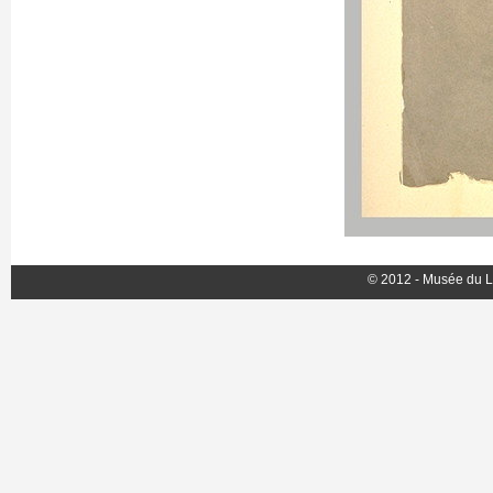
© 2012 - Musée du L