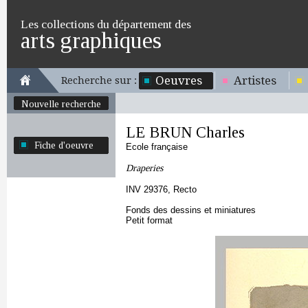
Les collections du département des
arts graphiques
Oeuvres
Artistes
Recherche sur :
Nouvelle recherche
LE BRUN Charles
Fiche d'oeuvre
Ecole française
Draperies
INV 29376, Recto
Fonds des dessins et miniatures
Petit format