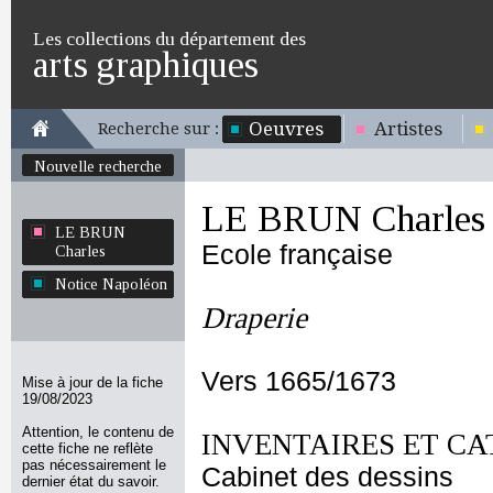
Les collections du département des
arts graphiques
Oeuvres
Artistes
Recherche sur :
Nouvelle recherche
LE BRUN Charles
LE BRUN
Ecole française
Charles
Notice Napoléon
Draperie
Vers 1665/1673
Mise à jour de la fiche
19/08/2023
Attention, le contenu de
INVENTAIRES ET CA
cette fiche ne reflète
pas nécessairement le
Cabinet des dessins
dernier état du savoir.