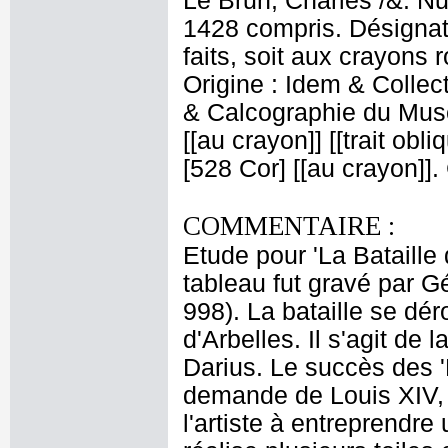
Le Brun, Charles /&. Nu
1428 compris. Désignati
faits, soit aux crayons 
Origine : Idem & Colle
& Calcographie du Musé
[[au crayon]] [[trait obl
[528 Cor] [[au crayon]]
COMMENTAIRE :
Etude pour 'La Bataille
tableau fut gravé par G
998). La bataille se dé
d'Arbelles. Il s'agit de
Darius. Le succès des '
demande de Louis XIV, 
l'artiste à entreprendre 