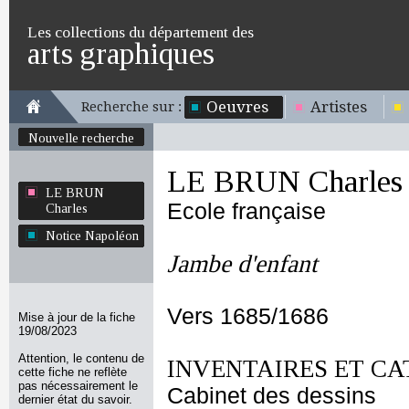
Les collections du département des
arts graphiques
Oeuvres
Artistes
Recherche sur :
Nouvelle recherche
LE BRUN Charles
LE BRUN
Ecole française
Charles
Notice Napoléon
Jambe d'enfant
Vers 1685/1686
Mise à jour de la fiche
19/08/2023
Attention, le contenu de
INVENTAIRES ET CA
cette fiche ne reflète
pas nécessairement le
Cabinet des dessins
dernier état du savoir.