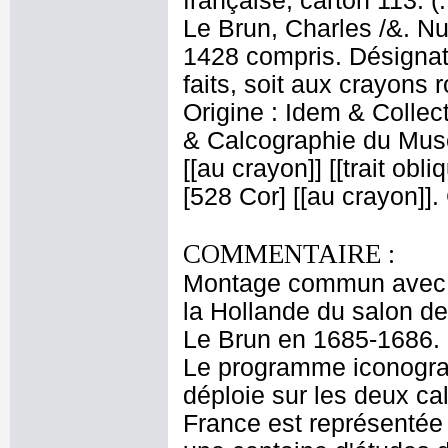
française, carton 113. (
Le Brun, Charles /&. Nu
1428 compris. Désignati
faits, soit aux crayons 
Origine : Idem & Colle
& Calcographie du Musé
[[au crayon]] [[trait obl
[528 Cor] [[au crayon]]
COMMENTAIRE :
Montage commun avec le
la Hollande du salon de
Le Brun en 1685-1686. C
Le programme iconograp
déploie sur les deux cal
France est représentée