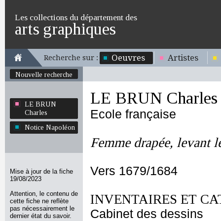
Les collections du département des
arts graphiques
Oeuvres
Artistes
Recherche sur :
Nouvelle recherche
LE BRUN Charles
LE BRUN
Ecole française
Charles
Notice Napoléon
Femme drapée, levant le
Vers 1679/1684
Mise à jour de la fiche
19/08/2023
Attention, le contenu de
INVENTAIRES ET CA
cette fiche ne reflète
pas nécessairement le
Cabinet des dessins
dernier état du savoir.