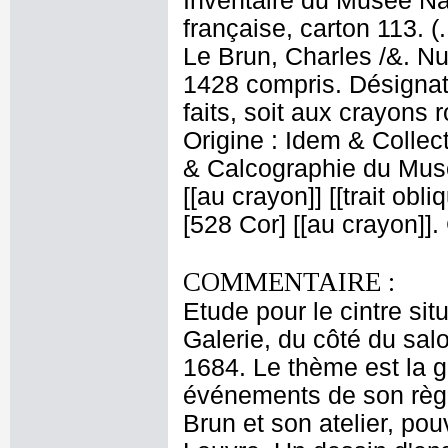
Inventaire du Musée Na
française, carton 113. (
Le Brun, Charles /&. Nu
1428 compris. Désignati
faits, soit aux crayons 
Origine : Idem & Colle
& Calcographie du Musé
[[au crayon]] [[trait obl
[528 Cor] [[au crayon]]
COMMENTAIRE :
Etude pour le cintre sit
Galerie, du côté du sal
1684. Le thème est la gl
événements de son règ
Brun et son atelier, pou