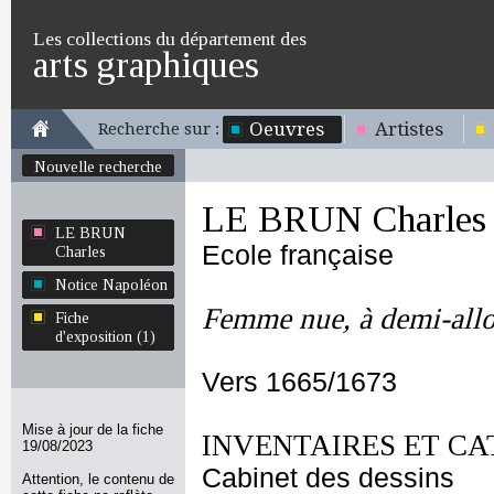
Les collections du département des
arts graphiques
Oeuvres
Artistes
Recherche sur :
Nouvelle recherche
LE BRUN Charles
LE BRUN
Ecole française
Charles
Notice Napoléon
Femme nue, à demi-all
Fiche
d'exposition (1)
Vers 1665/1673
Mise à jour de la fiche
INVENTAIRES ET CA
19/08/2023
Cabinet des dessins
Attention, le contenu de