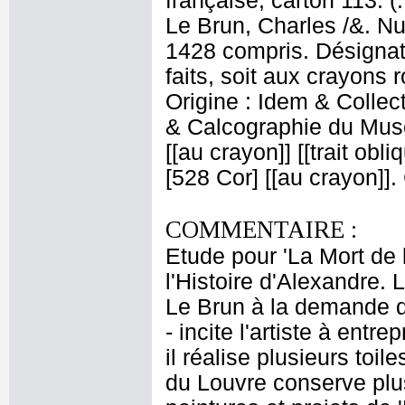
française, carton 113. (
Le Brun, Charles /&. Nu
1428 compris. Désignati
faits, soit aux crayons 
Origine : Idem & Colle
& Calcographie du Musé
[[au crayon]] [[trait obl
[528 Cor] [[au crayon]]
COMMENTAIRE :
Etude pour 'La Mort de 
l'Histoire d'Alexandre. 
Le Brun à la demande d
- incite l'artiste à entr
il réalise plusieurs toi
du Louvre conserve plus