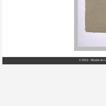
© 2012 - Musée du L