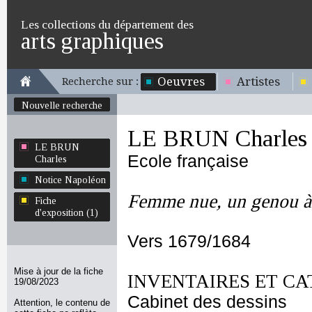
Les collections du département des
arts graphiques
Oeuvres
Artistes
Recherche sur :
Nouvelle recherche
LE BRUN Charles
LE BRUN
Ecole française
Charles
Notice Napoléon
Femme nue, un genou à 
Fiche
d'exposition (1)
Vers 1679/1684
Mise à jour de la fiche
INVENTAIRES ET CA
19/08/2023
Cabinet des dessins
Attention, le contenu de