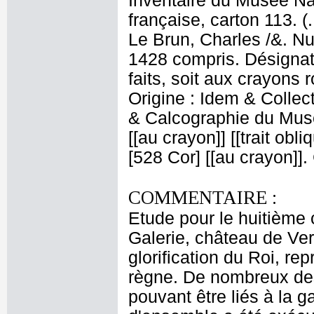
Inventaire du Musée Na
française, carton 113. (
Le Brun, Charles /&. Nu
1428 compris. Désignati
faits, soit aux crayons 
Origine : Idem & Colle
& Calcographie du Musé
[[au crayon]] [[trait obl
[528 Cor] [[au crayon]]
COMMENTAIRE :
Etude pour le huitième
Galerie, château de Ver
glorification du Roi, r
règne. De nombreux dess
pouvant être liés à la 