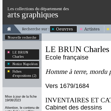
Les collections du département des
arts graphiques
Oeuvres
Artistes
Recherche sur :
Nouvelle recherche
LE BRUN Charles
LE BRUN
Ecole française
Charles
Notice Napoléon
Homme à terre, mordu p
Fiches
d'expositions (2)
Vers 1679/1684
Mise à jour de la fiche
INVENTAIRES ET CA
19/08/2023
Cabinet des dessins
Attention, le contenu de