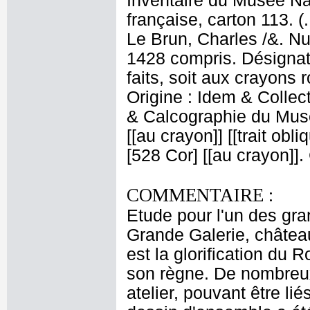
Inventaire du Musée Na
française, carton 113. (
Le Brun, Charles /&. Nu
1428 compris. Désignati
faits, soit aux crayons 
Origine : Idem & Colle
& Calcographie du Musé
[[au crayon]] [[trait obl
[528 Cor] [[au crayon]]
COMMENTAIRE :
Etude pour l'un des gr
Grande Galerie, châtea
est la glorification du 
son règne. De nombreux
atelier, pouvant être li