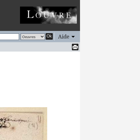
Aide
Ok