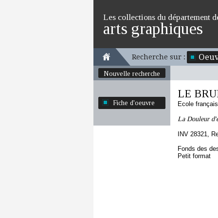
Les collections du département d
arts graphiques
Oeuv
Recherche sur :
Nouvelle recherche
LE BRUN
Fiche d'oeuvre
Ecole françai
La Douleur d'e
INV 28321, R
Fonds des des
Petit format