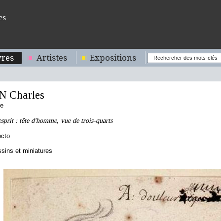
es
res
Artistes
Expositions
 Charles
se
sprit : tête d'homme, vue de trois-quarts
ecto
sins et miniatures