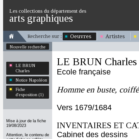
Les collections du département des
arts graphiques
Oeuvres
Artistes
Recherche sur :
Nouvelle recherche
LE BRUN Charles
LE BRUN
Ecole française
Charles
Notice Napoléon
Homme en buste, coiffé
Fiche
d'exposition (1)
Vers 1679/1684
Mise à jour de la fiche
INVENTAIRES ET CA
19/08/2023
Cabinet des dessins
Attention, le contenu de