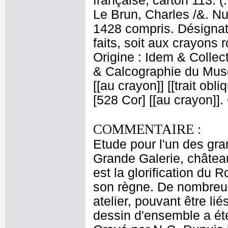
française, carton 113. (
Le Brun, Charles /&. Nu
1428 compris. Désignati
faits, soit aux crayons 
Origine : Idem & Colle
& Calcographie du Musé
[[au crayon]] [[trait obl
[528 Cor] [[au crayon]]
COMMENTAIRE :
Etude pour l'un des gr
Grande Galerie, châtea
est la glorification du 
son règne. De nombreux
atelier, pouvant être li
dessin d'ensemble a été